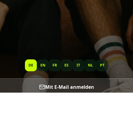
DE
EN
FR
ES
IT
NL
PT
Mit E-Mail anmelden
Verifizierungscode erneut senden