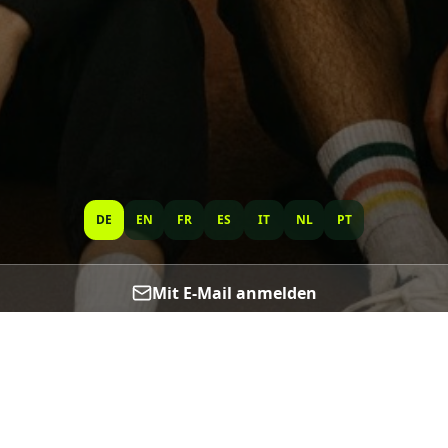
DE
EN
FR
ES
IT
NL
PT
Mit E-Mail anmelden
Verifizierungscode erneut senden